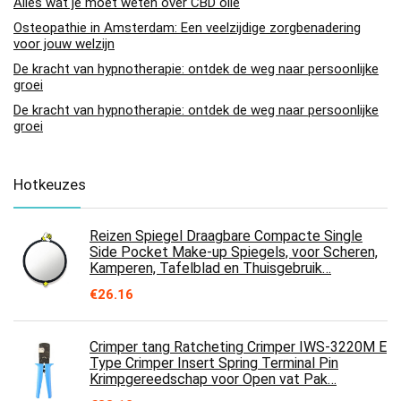
Alles wat je moet weten over CBD olie
Osteopathie in Amsterdam: Een veelzijdige zorgbenadering
voor jouw welzijn
De kracht van hypnotherapie: ontdek de weg naar persoonlijke
groei
De kracht van hypnotherapie: ontdek de weg naar persoonlijke
groei
Hotkeuzes
Reizen Spiegel Draagbare Compacte Single
Side Pocket Make-up Spiegels, voor Scheren,
Kamperen, Tafelblad en Thuisgebruik…
€
26.16
Crimper tang Ratcheting Crimper IWS-3220M E
Type Crimper Insert Spring Terminal Pin
Krimpgereedschap voor Open vat Pak…