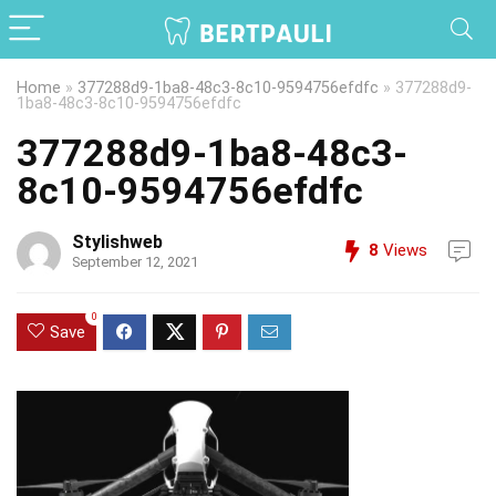
Home
»
377288d9-1ba8-48c3-8c10-9594756efdfc
»
377288d9-
1ba8-48c3-8c10-9594756efdfc
377288d9-1ba8-48c3-
8c10-9594756efdfc
Stylishweb
8
Views
September 12, 2021
0
Save