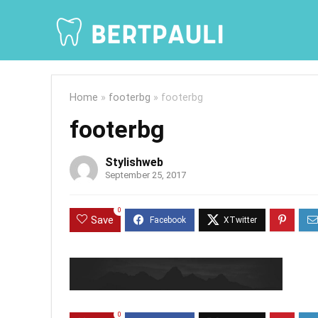
Home
»
footerbg
»
footerbg
footerbg
Stylishweb
September 25, 2017
0
Save
0