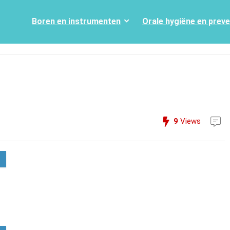
Boren en instrumenten
Orale hygiëne en prev
9
Views