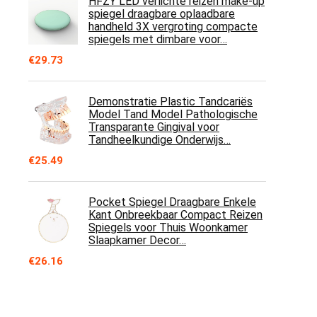
HFZY LED verlichte reizen make-up
spiegel draagbare oplaadbare
handheld 3X vergroting compacte
spiegels met dimbare voor…
€
29.73
Demonstratie Plastic Tandcariës
Model Tand Model Pathologische
Transparante Gingival voor
Tandheelkundige Onderwijs…
€
25.49
Pocket Spiegel Draagbare Enkele
Kant Onbreekbaar Compact Reizen
Spiegels voor Thuis Woonkamer
Slaapkamer Decor…
€
26.16