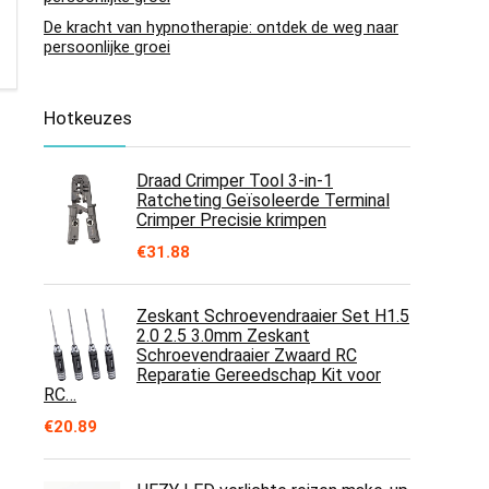
De kracht van hypnotherapie: ontdek de weg naar
persoonlijke groei
Hotkeuzes
Draad Crimper Tool 3-in-1
Ratcheting Geïsoleerde Terminal
Crimper Precisie krimpen
€
31.88
Zeskant Schroevendraaier Set H1.5
2.0 2.5 3.0mm Zeskant
Schroevendraaier Zwaard RC
Reparatie Gereedschap Kit voor
RC…
€
20.89