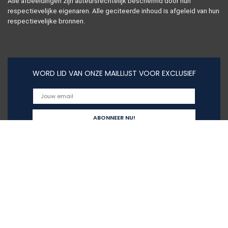
Alle afbeeldingen zijn auteursrechtelijk beschermd door hun
respectievelijke eigenaren. Alle geciteerde inhoud is afgeleid van hun
respectievelijke bronnen.
WORD LID VAN ONZE MAILLIJST VOOR EXCLUSIEF
Snelle links
Home
Alles winkelen
Blogs