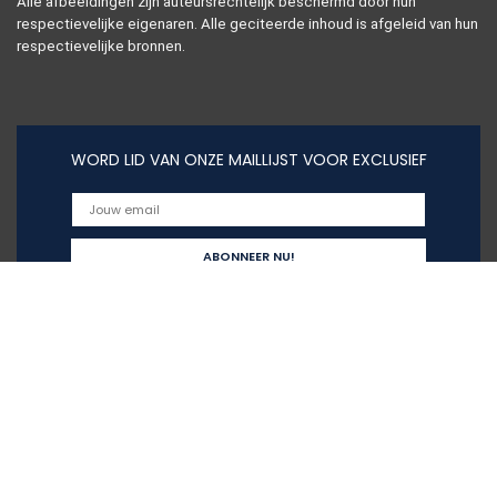
Alle afbeeldingen zijn auteursrechtelijk beschermd door hun
respectievelijke eigenaren. Alle geciteerde inhoud is afgeleid van hun
respectievelijke bronnen.
WORD LID VAN ONZE MAILLIJST VOOR EXCLUSIEF
Snelle links
Home
Alles winkelen
Blogs