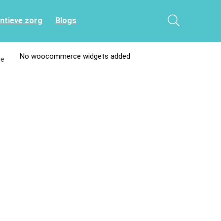
entieve zorg
Blogs
No woocommerce widgets added
je