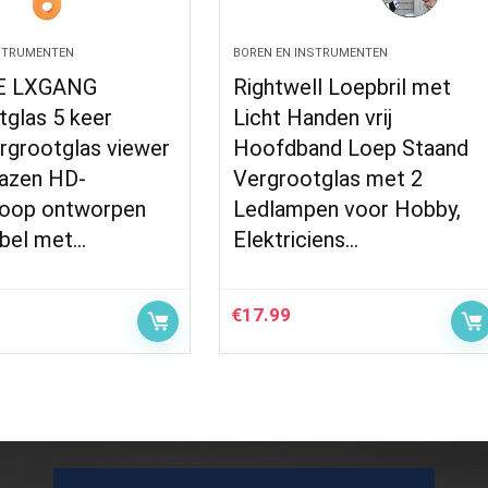
NSTRUMENTEN
BOREN EN INSTRUMENTEN
E LXGANG
Rightwell Loepbril met
tglas 5 keer
Licht Handen vrij
rgrootglas viewer
Hoofdband Loep Staand
lazen HD-
Vergrootglas met 2
oop ontworpen
Ledlampen voor Hobby,
bel met…
Elektriciens…
€
17.99