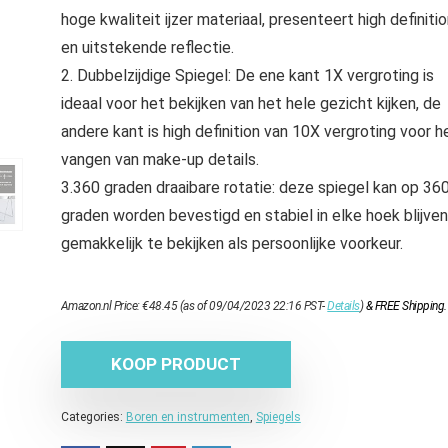
hoge kwaliteit ijzer materiaal, presenteert high definiti
en uitstekende reflectie.
2. Dubbelzijdige Spiegel: De ene kant 1X vergroting is
ideaal voor het bekijken van het hele gezicht kijken, de
andere kant is high definition van 10X vergroting voor h
vangen van make-up details.
3.360 graden draaibare rotatie: deze spiegel kan op 36
graden worden bevestigd en stabiel in elke hoek blijven
gemakkelijk te bekijken als persoonlijke voorkeur.
Amazon.nl Price:
€
48.45
(as of 09/04/2023 22:16 PST-
Details
)
&
FREE Shipping
.
KOOP PRODUCT
Categories:
Boren en instrumenten
,
Spiegels