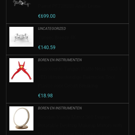
Parrot PF728000 Anafi Drone
€
699.00
UNCATEGORIZED
Yuneec Breeze 4K
€
140.59
BOREN EN INSTRUMENTEN
Geïsoleerde Tangen Platte Neus 1000 V
VED Hittebestendige Elektricien Tool
Plastic voor Circuit Breaking
€
18.98
BOREN EN INSTRUMENTEN
Wooden Vanity Mirror 360 Degree
Rotatable Desktop Makeup Mirrors with
Stand High Clear Rectangular Free