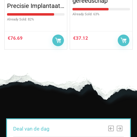
gereedschap
Precisie Implantaat…
Already Sold: 63%
Already Sold: 82%
€
76.69
€
37.12
Deal van de dag