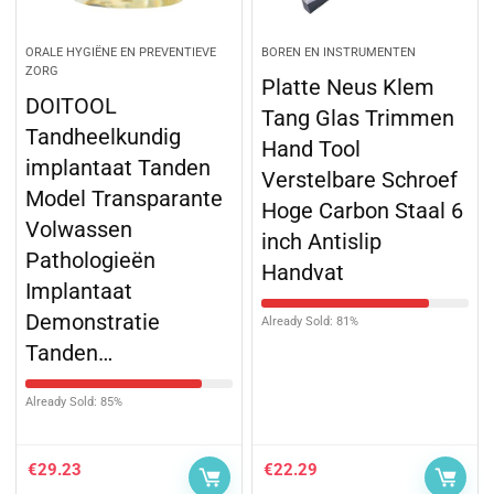
ORALE HYGIËNE EN PREVENTIEVE
BOREN EN INSTRUMENTEN
ZORG
Platte Neus Klem
DOITOOL
Tang Glas Trimmen
Tandheelkundig
Hand Tool
implantaat Tanden
Verstelbare Schroef
Model Transparante
Hoge Carbon Staal 6
Volwassen
inch Antislip
Pathologieën
Handvat
Implantaat
Demonstratie
Already Sold: 81%
Tanden…
Already Sold: 85%
€
29.23
€
22.29