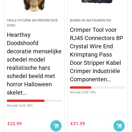
ORALE HYGIËNE EN PREVENTIEVE
BOREN EN INSTRUMENTEN
ZORG
Crimper Tool voor
Hearthxy
RJ45 Connectors 8P
Doodshoofd
Crystal Wire End
decoratie menselijke
Krimptang Pass
schedel model
Door Stripper Kabel
realistische hars
Crimper Industriële
schedel beeld met
Componenten…
horror Halloween
skelet…
Already Sold: 39%
Already Sold: 68%
€
22.99
€
31.39