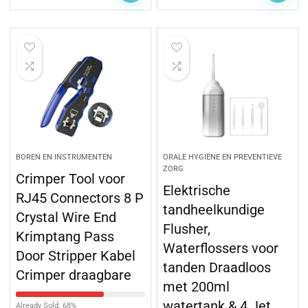
BOREN EN INSTRUMENTEN
ORALE HYGIËNE EN PREVENTIEVE
ZORG
Crimper Tool voor
Elektrische
RJ45 Connectors 8 P
tandheelkundige
Crystal Wire End
Flusher,
Krimptang Pass
Waterflossers voor
Door Stripper Kabel
tanden Draadloos
Crimper draagbare
met 200ml
watertank & 4 Jet
Already Sold: 68%