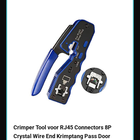
j
Crimper Tool voor RJ45 Connectors 8P
Crim
et 2
Crystal Wire End Krimptang Pass Door
Crys