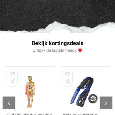
Bekijk kortingsdeals
Ontdek de laatste trends
ORALE HYGIËNE EN PREVENTIEVE
BOREN EN INSTRUMENTEN
O