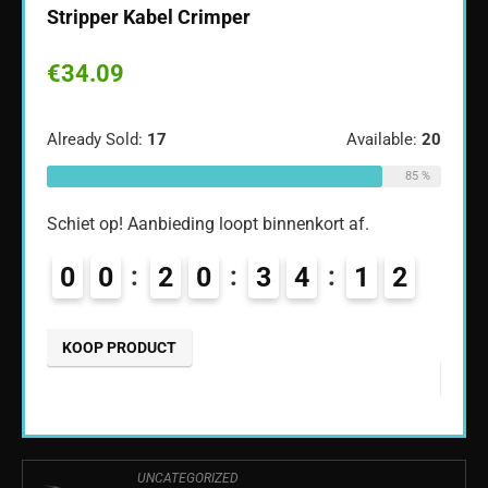
Stripper Kabel Crimper
Strip
Comp
€
34.09
€
31
ble:
65
Already Sold:
17
Available:
20
Alread
68 %
85 %
Schiet op! Aanbieding loopt binnenkort af.
Schiet
9
0
0
2
0
3
4
1
1
2
0
KOOP PRODUCT
KOO
UNCATEGORIZED