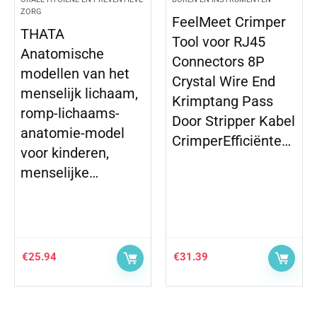
ZORG
Z
FeelMeet Crimper
THATA
H
Tool voor RJ45
Anatomische
T
Connectors 8P
modellen van het
S
Crystal Wire End
menselijk lichaam,
M
Krimptang Pass
romp-lichaams-
O
Door Stripper Kabel
anatomie-model
E
CrimperEfficiënte…
voor kinderen,
B
menselijke…
V
S
T
€
25.94
€
31.39
€