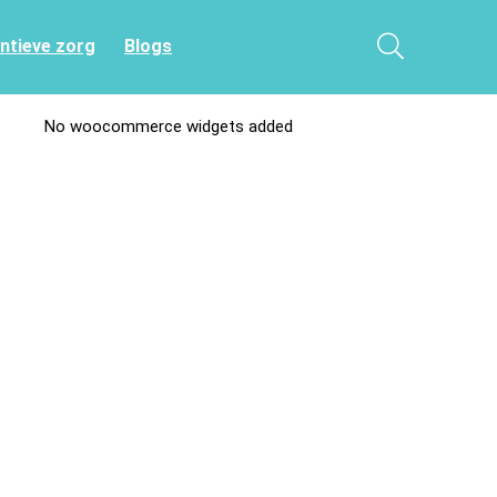
entieve zorg
Blogs
No woocommerce widgets added