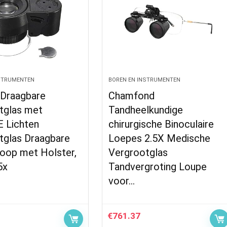
NSTRUMENTEN
BOREN EN INSTRUMENTEN
Draagbare
Chamfond
tglas met
Tandheelkundige
 Lichten
chirurgische Binoculaire
tglas Draagbare
Loepes 2.5X Medische
oop met Holster,
Vergrootglas
5x
Tandvergroting Loupe
voor…
€
761.37