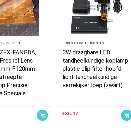
NSTRUMENTEN
BOREN EN INSTRUMENTEN
 ZFX-FANGDA,
3W draagbare LED
 Fresnel Lens
tandheelkundige koplamp
0mm F120mm
plastic clip filter hoofd
streepte
licht tandheelkundige
p Precisie
verrekijker loep (zwart)
e Speciale…
€
36.47