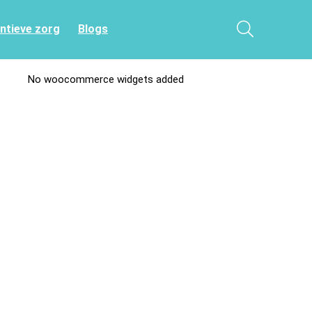
entieve zorg
Blogs
No woocommerce widgets added