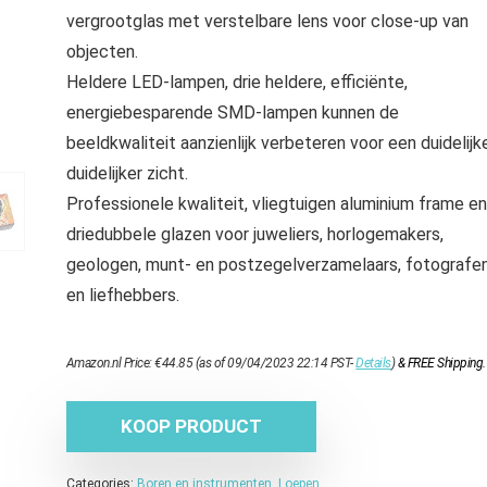
vergrootglas met verstelbare lens voor close-up van
objecten.
Heldere LED-lampen, drie heldere, efficiënte,
energiebesparende SMD-lampen kunnen de
beeldkwaliteit aanzienlijk verbeteren voor een duidelijke
duidelijker zicht.
Professionele kwaliteit, vliegtuigen aluminium frame en
driedubbele glazen voor juweliers, horlogemakers,
geologen, munt- en postzegelverzamelaars, fotografe
en liefhebbers.
Amazon.nl Price:
€
44.85
(as of 09/04/2023 22:14 PST-
Details
)
&
FREE Shipping
.
KOOP PRODUCT
Categories:
Boren en instrumenten
,
Loepen