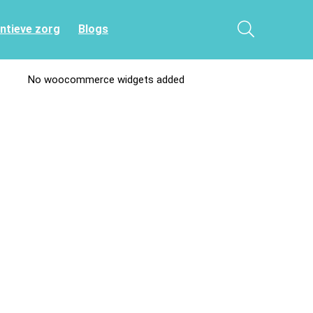
entieve zorg
Blogs
No woocommerce widgets added