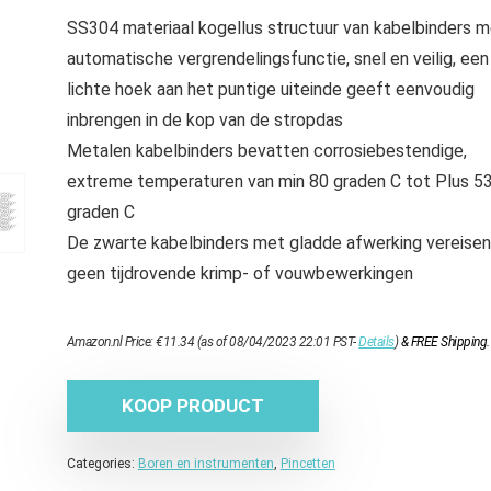
SS304 materiaal kogellus structuur van kabelbinders 
automatische vergrendelingsfunctie, snel en veilig, een
lichte hoek aan het puntige uiteinde geeft eenvoudig
inbrengen in de kop van de stropdas
Metalen kabelbinders bevatten corrosiebestendige,
extreme temperaturen van min 80 graden C tot Plus 5
graden C
De zwarte kabelbinders met gladde afwerking vereisen
geen tijdrovende krimp- of vouwbewerkingen
Amazon.nl Price:
€
11.34
(as of 08/04/2023 22:01 PST-
Details
)
&
FREE Shipping
.
KOOP PRODUCT
Categories:
Boren en instrumenten
,
Pincetten