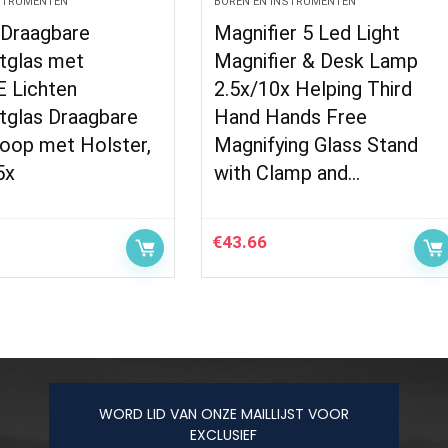
NSTRUMENTEN
BOREN EN INSTRUMENTEN
Draagbare
Magnifier 5 Led Light
tglas met
Magnifier & Desk Lamp
 Lichten
2.5x/10x Helping Third
tglas Draagbare
Hand Hands Free
oop met Holster,
Magnifying Glass Stand
5x
with Clamp and…
€
43.66
WORD LID VAN ONZE MAILLIJST VOOR
EXCLUSIEF