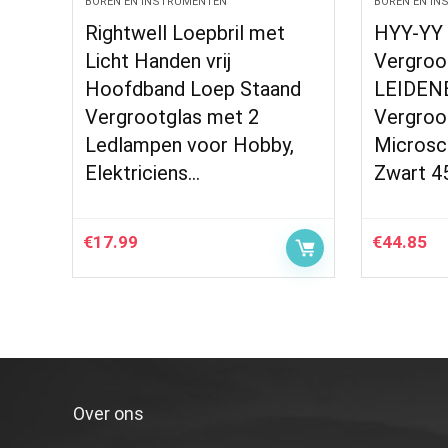
BOREN EN INSTRUMENTEN
BOREN EN I
Rightwell Loepbril met
HYY-YY 
Licht Handen vrij
Vergroo
Hoofdband Loep Staand
LEIDENE
Vergrootglas met 2
Vergroo
Ledlampen voor Hobby,
Microsc
Elektriciens…
Zwart 4
€
17.99
€
44.85
Over ons