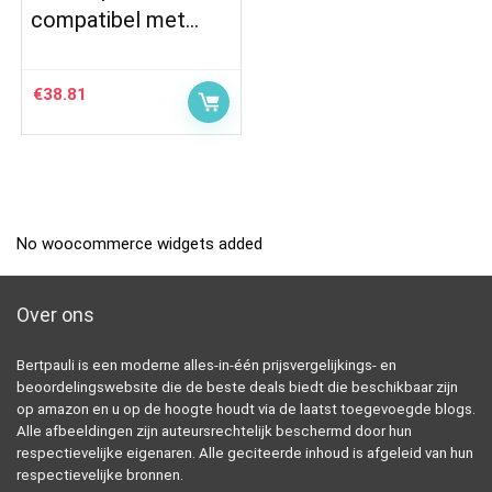
compatibel met…
€
38.81
No woocommerce widgets added
Over ons
Bertpauli is een moderne alles-in-één prijsvergelijkings- en
beoordelingswebsite die de beste deals biedt die beschikbaar zijn
op amazon en u op de hoogte houdt via de laatst toegevoegde blogs.
Alle afbeeldingen zijn auteursrechtelijk beschermd door hun
respectievelijke eigenaren. Alle geciteerde inhoud is afgeleid van hun
respectievelijke bronnen.