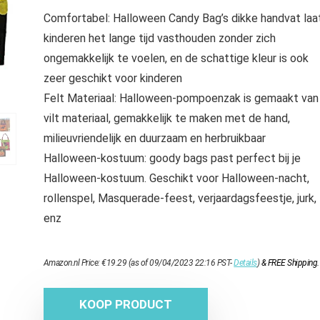
Comfortabel: Halloween Candy Bag’s dikke handvat laa
kinderen het lange tijd vasthouden zonder zich
ongemakkelijk te voelen, en de schattige kleur is ook
zeer geschikt voor kinderen
Felt Materiaal: Halloween-pompoenzak is gemaakt van
vilt materiaal, gemakkelijk te maken met de hand,
milieuvriendelijk en duurzaam en herbruikbaar
Halloween-kostuum: goody bags past perfect bij je
Halloween-kostuum. Geschikt voor Halloween-nacht,
rollenspel, Masquerade-feest, verjaardagsfeestje, jurk,
enz
Amazon.nl Price:
€
19.29
(as of 09/04/2023 22:16 PST-
Details
)
&
FREE Shipping
.
KOOP PRODUCT