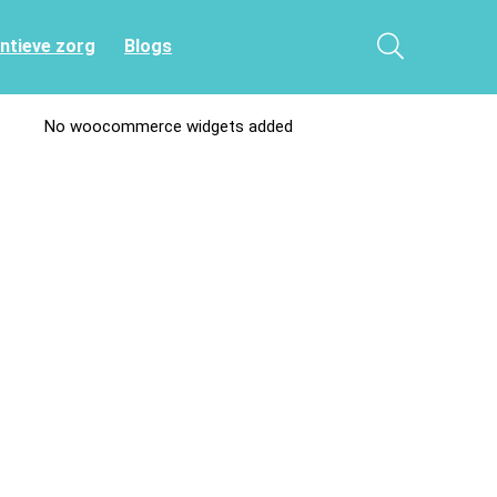
entieve zorg
Blogs
No woocommerce widgets added