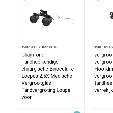
BOREN EN INSTRUMENTEN
BOREN EN I
Chamfond
vergroot
Tandheelkundige
vergroot
chirurgische Binoculaire
Hoofdmo
Loepes 2.5X Medische
vergroo
Vergrootglas
tandheel
Tandvergroting Loupe
verrekij
voor…