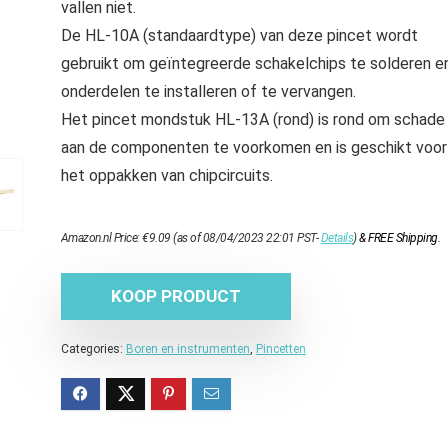
vallen niet.
De HL-10A (standaardtype) van deze pincet wordt
gebruikt om geïntegreerde schakelchips te solderen e
onderdelen te installeren of te vervangen.
Het pincet mondstuk HL-13A (rond) is rond om schade
aan de componenten te voorkomen en is geschikt voor
het oppakken van chipcircuits.
Amazon.nl Price:
€
9.09
(as of 08/04/2023 22:01 PST-
Details
)
&
FREE Shipping
.
KOOP PRODUCT
Categories:
Boren en instrumenten
,
Pincetten