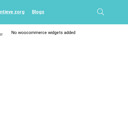
entieve zorg
Blogs
No woocommerce widgets added
er