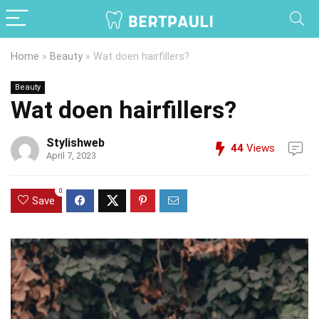
Home
»
Beauty
»
Wat doen hairfillers?
Beauty
Wat doen hairfillers?
Stylishweb
44
Views
April 7, 2023
0
Save