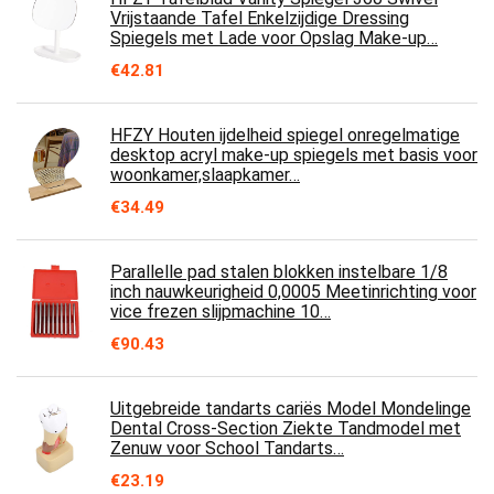
Vrijstaande Tafel Enkelzijdige Dressing
Spiegels met Lade voor Opslag Make-up…
€
42.81
HFZY Houten ijdelheid spiegel onregelmatige
desktop acryl make-up spiegels met basis voor
woonkamer,slaapkamer…
€
34.49
Parallelle pad stalen blokken instelbare 1/8
inch nauwkeurigheid 0,0005 Meetinrichting voor
vice frezen slijpmachine 10…
€
90.43
Uitgebreide tandarts cariës Model Mondelinge
Dental Cross-Section Ziekte Tandmodel met
Zenuw voor School Tandarts…
€
23.19