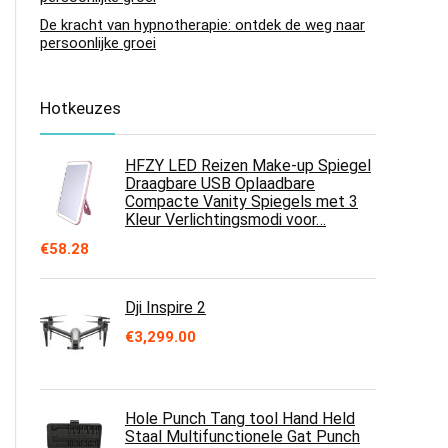
De kracht van hypnotherapie: ontdek de weg naar
persoonlijke groei
Hotkeuzes
HFZY LED Reizen Make-up Spiegel
Draagbare USB Oplaadbare
Compacte Vanity Spiegels met 3
Kleur Verlichtingsmodi voor…
€
58.28
Dji Inspire 2
€
3,299.00
Hole Punch Tang tool Hand Held
Staal Multifunctionele Gat Punch