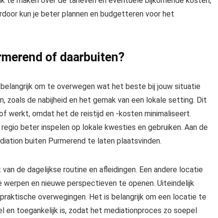
aak te maken over de tarieven en eventuele bijkomende kosten,
erdoor kun je beter plannen en budgetteren voor het
urmerend of daarbuiten?
t belangrijk om te overwegen wat het beste bij jouw situatie
, zoals de nabijheid en het gemak van een lokale setting. Dit
 of werkt, omdat het de reistijd en -kosten minimaliseert.
regio beter inspelen op lokale kwesties en gebruiken. Aan de
diation buiten Purmerend te laten plaatsvinden.
van de dagelijkse routine en afleidingen. Een andere locatie
te werpen en nieuwe perspectieven te openen. Uiteindelijk
praktische overwegingen. Het is belangrijk om een locatie te
el en toegankelijk is, zodat het mediationproces zo soepel