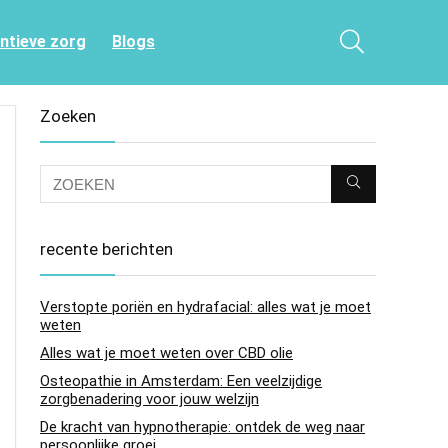
entieve zorg
Blogs
Zoeken
recente berichten
Verstopte poriën en hydrafacial: alles wat je moet
weten
Alles wat je moet weten over CBD olie
Osteopathie in Amsterdam: Een veelzijdige
zorgbenadering voor jouw welzijn
De kracht van hypnotherapie: ontdek de weg naar
persoonlijke groei