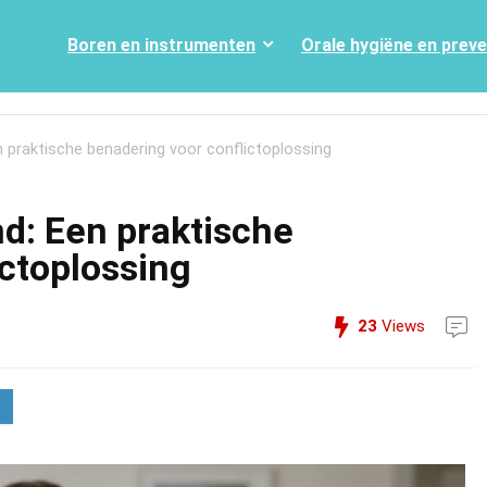
Boren en instrumenten
Orale hygiëne en prev
 praktische benadering voor conflictoplossing
d: Een praktische
ictoplossing
23
Views