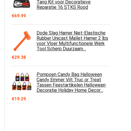
Tang Kit voor Decoratieve
Reparatie 16 STKS Rood
€
69.99
Dode Slag Hamer Niet-Elastische
Rubber Unicast Mallet Hamer 2 lbs
voor Vloer Multifunctionele Werk
Tool Scherp Duurzaam…
€
29.38
Pompoen Candy Bag Halloween
Candy Emmer Vilt Truc or Treat
Tassen Feestartikelen Halloween
Decoratie Holiday Home Decor…
€
19.29