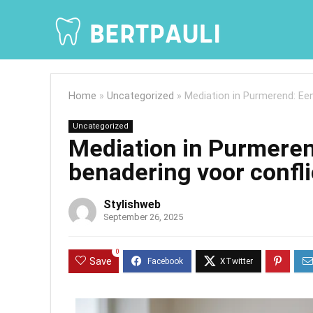
Home
»
Uncategorized
»
Mediation in Purmerend: Een
Uncategorized
Mediation in Purmeren
benadering voor confl
Stylishweb
September 26, 2025
0
Save