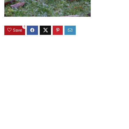
0
Save