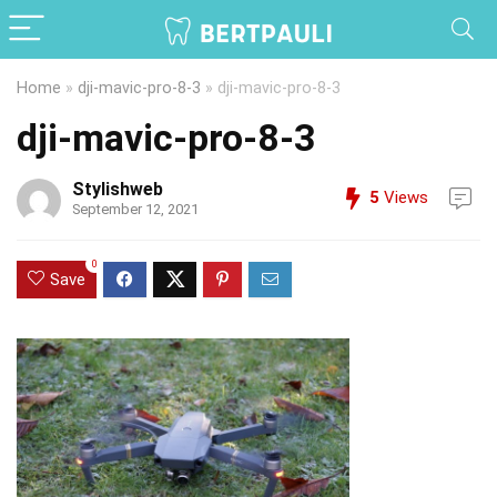
Home
»
dji-mavic-pro-8-3
»
dji-mavic-pro-8-3
dji-mavic-pro-8-3
Stylishweb
5
Views
September 12, 2021
0
Save