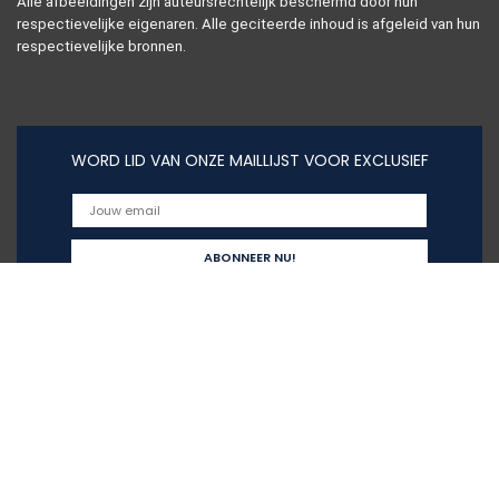
Alle afbeeldingen zijn auteursrechtelijk beschermd door hun
respectievelijke eigenaren. Alle geciteerde inhoud is afgeleid van hun
respectievelijke bronnen.
WORD LID VAN ONZE MAILLIJST VOOR EXCLUSIEF
Snelle links
Home
Alles winkelen
Blogs