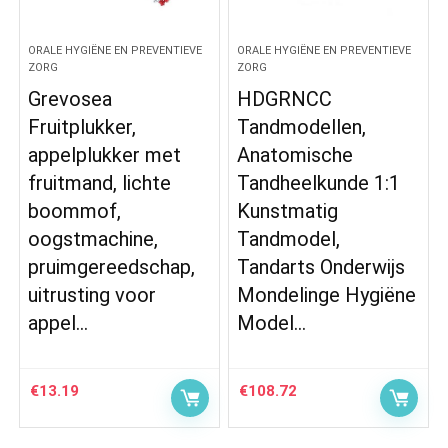
ORALE HYGIËNE EN PREVENTIEVE
ORALE HYGIËNE EN PREVENTIEVE
ZORG
ZORG
Grevosea
HDGRNCC
Fruitplukker,
Tandmodellen,
appelplukker met
Anatomische
fruitmand, lichte
Tandheelkunde 1:1
boommof,
Kunstmatig
oogstmachine,
Tandmodel,
pruimgereedschap,
Tandarts Onderwijs
uitrusting voor
Mondelinge Hygiëne
appel…
Model…
€
13.19
€
108.72