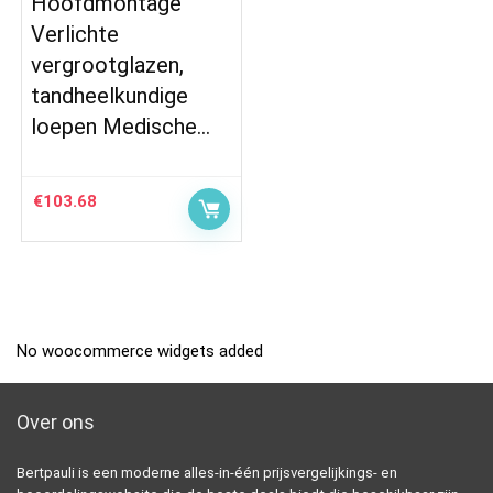
Hoofdmontage
Verlichte
vergrootglazen,
tandheelkundige
loepen Medische…
€
103.68
No woocommerce widgets added
Over ons
Bertpauli is een moderne alles-in-één prijsvergelijkings- en