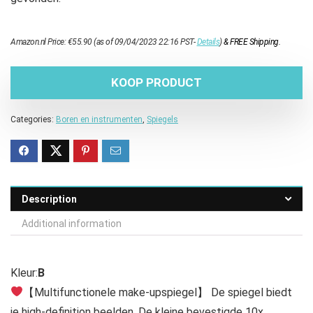
Amazon.nl Price:
€
55.90
(as of 09/04/2023 22:16 PST-
Details
)
&
FREE Shipping
.
KOOP PRODUCT
Categories:
Boren en instrumenten
,
Spiegels
Description
Additional information
Kleur:
B
【Multifunctionele make-upspiegel】 De spiegel biedt
je high-definition beelden. De kleine bevestigde 10x