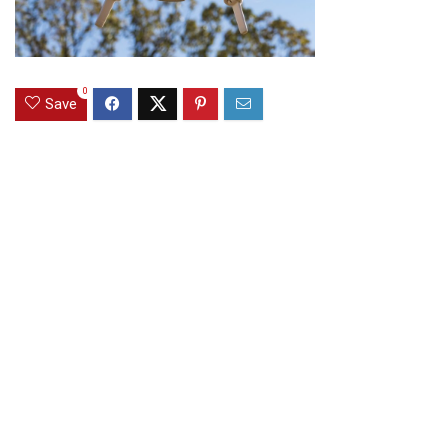
0
Save