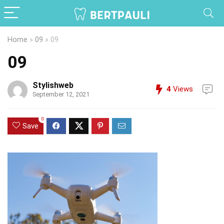
Home
»
09
»
09
09
Stylishweb
4
Views
September 12, 2021
0
Save