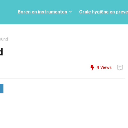
Boren en instrumenten
Orale hygiëne en prev
ound
d
4
Views