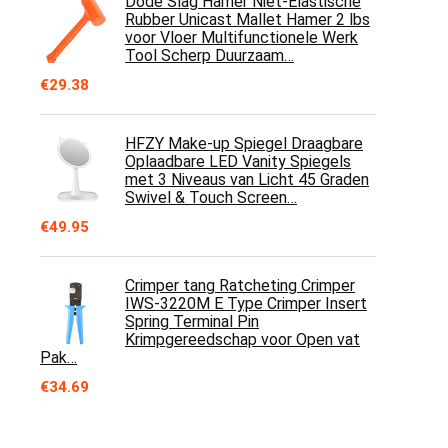
Dode Slag Hamer Niet-Elastische
Rubber Unicast Mallet Hamer 2 lbs
voor Vloer Multifunctionele Werk
Tool Scherp Duurzaam…
€
29.38
HFZY Make-up Spiegel Draagbare
Oplaadbare LED Vanity Spiegels
met 3 Niveaus van Licht 45 Graden
Swivel & Touch Screen…
€
49.95
Crimper tang Ratcheting Crimper
IWS-3220M E Type Crimper Insert
Spring Terminal Pin
Krimpgereedschap voor Open vat
Pak…
€
34.69