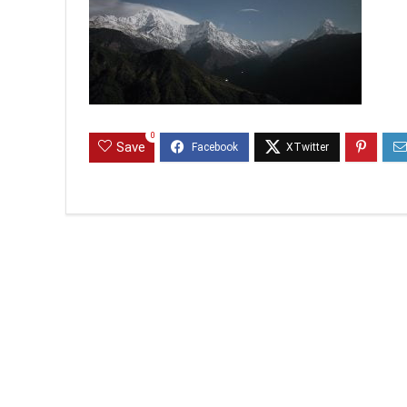
0
Save