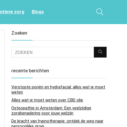
entieve zorg
Blogs
Zoeken
recente berichten
Verstopte poriën en hydrafacial: alles wat je moet
weten
Alles wat je moet weten over CBD olie
Osteopathie in Amsterdam: Een veelzijdige
zorgbenadering voor jouw welzijn
De kracht van hypnotherapie: ontdek de weg naar
persoonlijke groei