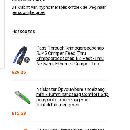
De kracht van hypnotherapie: ontdek de weg naar
persoonlijke groei
Hotkeuzes
Pass Through Krimpgereedschap
RJ45 Crimper Feed Thru
Krimpgereedschap EZ Pass-Thru
Netwerk Ethernet Crimper Tool
€
29.26
Naisicatar Opvouwbare snoeizaag
mini 210mm handzaag Comfort Grip
compacte boomzaag voor
tuintaktrimmer groen
€
13.59