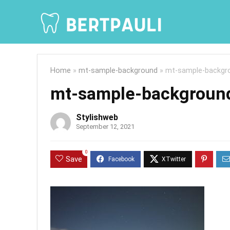
Home
»
mt-sample-background
»
mt-sample-backgr
mt-sample-backgroun
Stylishweb
September 12, 2021
0
Save