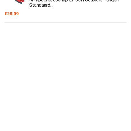
Standaard…
€
28.09
Dode Slag Hamer Niet-Elastische Rubber
Unicast Mallet Hamer 2 lbs voor Vloer
Multifunctionele Werk Tool Duurzaam…
€
29.38
Kabel Draad Stripper Enkele Gat Fiber Strippen
Tangen Kabel Stripper Klem Verstelbare
€
8.44
Kabelbinders Rvs Herbruikbare Metalen Heavy
Duty Vergrendeling voor Eenvoudige Installatie
Thuis Kantoor Garage Workshop…
€
13.18