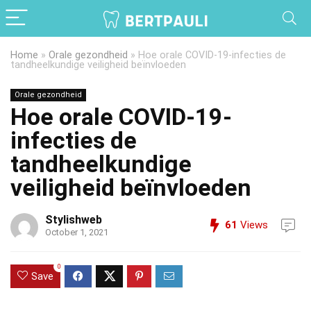
Home
»
Orale gezondheid
»
Hoe orale COVID-19-infecties de
tandheelkundige veiligheid beïnvloeden
Orale gezondheid
Hoe orale COVID-19-
infecties de
tandheelkundige
veiligheid beïnvloeden
Stylishweb
61
Views
October 1, 2021
0
Save