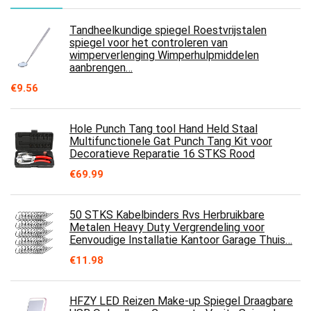
Tandheelkundige spiegel Roestvrijstalen
spiegel voor het controleren van
wimperverlenging Wimperhulpmiddelen
aanbrengen…
€
9.56
Hole Punch Tang tool Hand Held Staal
Multifunctionele Gat Punch Tang Kit voor
Decoratieve Reparatie 16 STKS Rood
€
69.99
50 STKS Kabelbinders Rvs Herbruikbare
Metalen Heavy Duty Vergrendeling voor
Eenvoudige Installatie Kantoor Garage Thuis…
€
11.98
HFZY LED Reizen Make-up Spiegel Draagbare