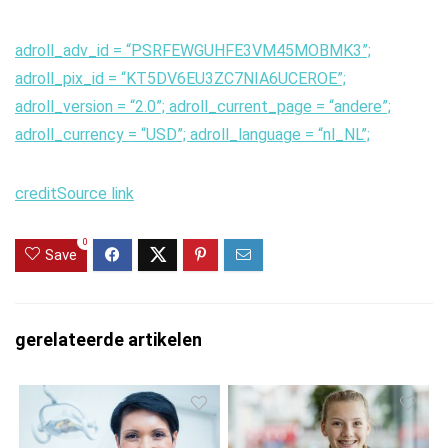
adroll_adv_id = “PSRFEWGUHFE3VM45MOBMK3”;
adroll_pix_id = “KT5DV6EU3ZC7NIA6UCEROE”;
adroll_version = “2.0”; adroll_current_page = “andere”;
adroll_currency = “USD”; adroll_language = “nl_NL”;
credit
Source link
0
Save
gerelateerde artikelen