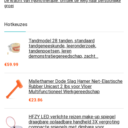
De kracht van hypnotherapie: ontdek de weg naar persoonlijke
groei
Hotkeuzes
Tandmodel 28 tanden, standaard
tandgeneeskunde, leeronderzoek,
tandenpoetsen, leren
demonstratiegereedschap, zacht…
€
59.99
Mallethamer Dode Slag Hamer Niet-Elastische
Rubber Unicast 2 lbs voor Vloer
Multifunctioneel Werkgereedschap
€
23.86
HFZY LED verlichte reizen make-up spiegel
draagbare oplaadbare handheld 3X vergroting
compacte spiegels met dimbare voor…