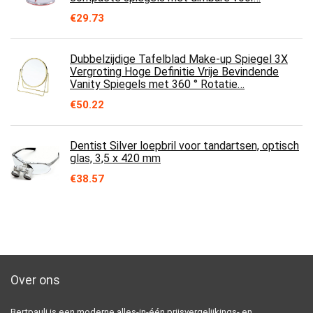
€
29.73
Dubbelzijdige Tafelblad Make-up Spiegel 3X
Vergroting Hoge Definitie Vrije Bevindende
Vanity Spiegels met 360 ° Rotatie…
€
50.22
Dentist Silver loepbril voor tandartsen, optisch
glas, 3,5 x 420 mm
€
38.57
Over ons
Bertpauli is een moderne alles-in-één prijsvergelijkings- en