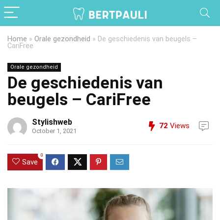
Home
»
Orale gezondheid
»
De geschiedenis van beugels –
CariFree
Orale gezondheid
De geschiedenis van
beugels – CariFree
Stylishweb
72
Views
October 1, 2021
0
Save