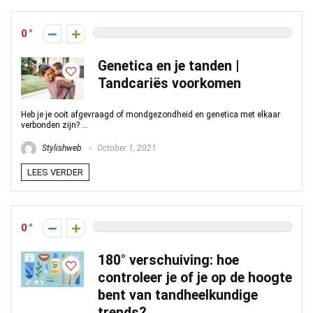
0
Genetica en je tanden |
Tandcariës voorkomen
Heb je je ooit afgevraagd of mondgezondheid en genetica met elkaar
verbonden zijn? ...
Stylishweb
October 1, 2021
LEES VERDER
0
180° verschuiving: hoe
controleer je of je op de hoogte
bent van tandheelkundige
trends?