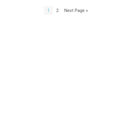
1
2
Next Page »