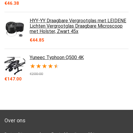
€
46.38
HYY-YY Draagbare Vergrootglas met LEIDENE
Lichten Vergrootglas Draagbare Microscoop
met Holster, Zwart 45x
€
44.85
Yuneec Typhoon Q500 4K
★
★
★
★
★
€
200.00
Original
Current
€
147.00
price
price
was:
is:
€200.00.
€147.00.
Over ons