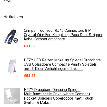
groei
Hotkeuzes
Crimper Tool voor RJ45 Connectors 8 P
Crystal Wire End Krimptang Pass Door Stripper
Kabel Crimper draagbare
€
31.39
HFZY LED Reizen Make-up Spiegel Draagbare
USB Oplaadbare Compacte Vanity Spiegels
met 3 Kleur Verlichtingsmodi voor…
€
58.28
HFZY Draagbare Dressing Spiegel
Multifunctionele Opvouwbare Compact
Pocket Spiegels Opbergdoos met Touch
Switch & Make…