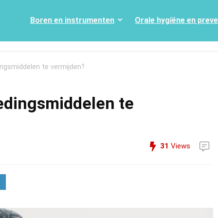
Boren en instrumenten
Orale hygiëne en prev
ingsmiddelen te vermijden?
oedingsmiddelen te
31
Views