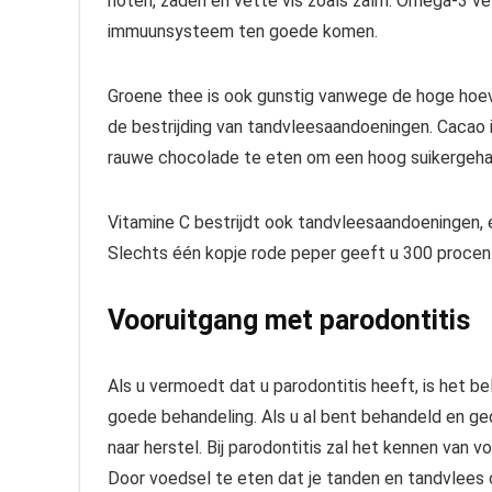
noten, zaden en vette vis zoals zalm. Omega-3 
immuunsysteem ten goede komen.
Groene thee is ook gunstig vanwege de hoge hoeve
de bestrijding van tandvleesaandoeningen. Cacao i
rauwe chocolade te eten om een ​​hoog suikergeha
Vitamine C bestrijdt ook tandvleesaandoeningen, en
Slechts één kopje rode peper geeft u 300 procent
Vooruitgang met parodontitis
Als u vermoedt dat u parodontitis heeft, is het b
goede behandeling. Als u al bent behandeld en g
naar herstel. Bij parodontitis zal het kennen van v
Door voedsel te eten dat je tanden en tandvlees