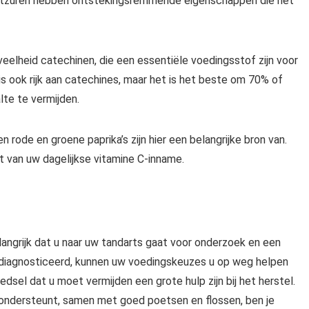
vetzuren hebben ontstekingsremmende eigenschappen die het
elheid catechinen, die een essentiële voedingsstof zijn voor
s ook rijk aan catechines, maar het is het beste om 70% of
lte te vermijden.
 rode en groene paprika’s zijn hier een belangrijke bron van.
 van uw dagelijkse vitamine C-inname.
elangrijk dat u naar uw tandarts gaat voor onderzoek en een
ediagnosticeerd, kunnen uw voedingskeuzes u op weg helpen
oedsel dat u moet vermijden een grote hulp zijn bij het herstel.
 ondersteunt, samen met goed poetsen en flossen, ben je