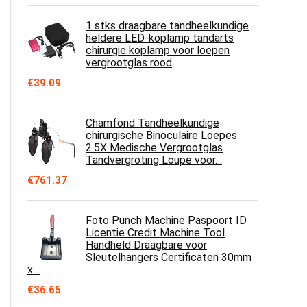
1 stks draagbare tandheelkundige
heldere LED-koplamp tandarts
chirurgie koplamp voor loepen
vergrootglas rood
€
39.09
Chamfond Tandheelkundige
chirurgische Binoculaire Loepes
2.5X Medische Vergrootglas
Tandvergroting Loupe voor…
€
761.37
Foto Punch Machine Paspoort ID
Licentie Credit Machine Tool
Handheld Draagbare voor
Sleutelhangers Certificaten 30mm
x…
€
36.65