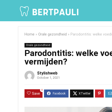
Home
»
Orale gezondheid
»
Parodontitis: welke voed
Orale gezondheid
Parodontitis: welke v
vermijden?
Stylishweb
October 1, 2021
0
Save