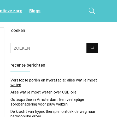
entieve zorg
Blogs
Zoeken
recente berichten
Verstopte poriën en hydrafacial: alles wat je moet
weten
Alles wat je moet weten over CBD olie
Osteopathie in Amsterdam: Een veelzijdige
zorgbenadering voor jouw welzijn
De kracht van hypnotherapie: ontdek de weg naar
persoonlijke groei