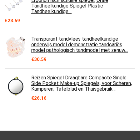
Ergonomisch schuine spiegel, Orale
Tandheelkundige Spiegel Plastic
Tandheelkundige…
€
23.69
Transparant tandvlees tandheelkundige
onderwijs model demonstratie tandcariës
model pathologisch tandmodel met zenuw…
€
30.59
Reizen Spiegel Draagbare Compacte Single
Side Pocket Make-up Spiegels, voor Scheren,
Kamperen, Tafelblad en Thuisgebruik…
€
26.16