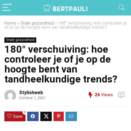
Home
»
Orale gezondheid
»
180° verschuiving: hoe controleer je
of je op de hoogte bent van tandheelkundige trends?
Orale gezondheid
180° verschuiving: hoe
controleer je of je op de
hoogte bent van
tandheelkundige trends?
Stylishweb
26
Views
October 1, 2021
0
Save